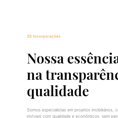
3S Incorporações
Nossa essência
na transparênc
qualidade
Somos especialistas em projetos imobiliários,
imóveis com qualidade e econômicos, sem per