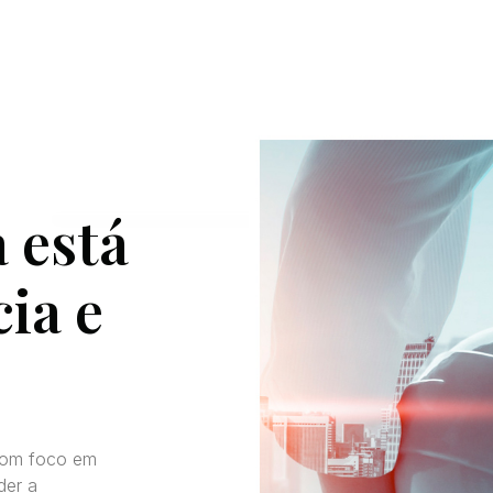
 está
ia e
 com foco em
der a