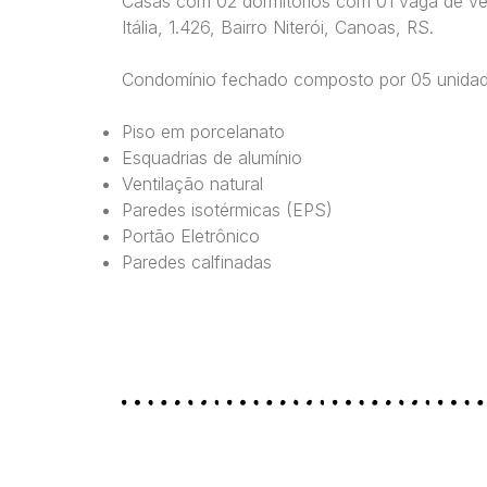
Casas com 02 dormitórios com 01 vaga de veí
Itália, 1.426, Bairro Niterói, Canoas, RS.
Condomínio fechado composto por 05 unidade
Piso em porcelanato
Esquadrias de alumínio
Ventilação natural
Paredes isotérmicas (EPS)
Portão Eletrônico
Paredes calfinadas