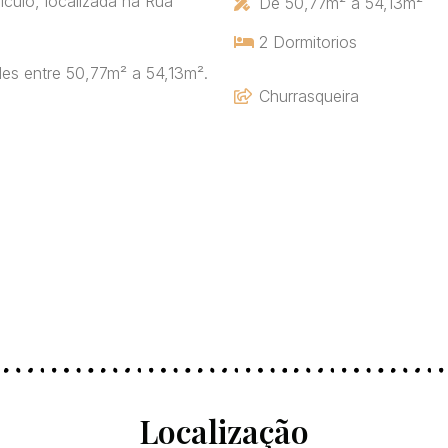
culo, localizada na Rua
De 50,77m² a 54,13m²
2 Dormitorios
s entre 50,77m² a 54,13m².
Churrasqueira
Localização